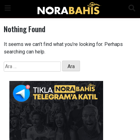
Skip
to
content
Nothing Found
It seems we can’t find what you’re looking for. Perhaps
searching can help.
Arama: