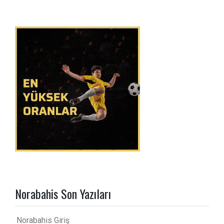
Norabahis Son Yazıları
Norabahis Giriş