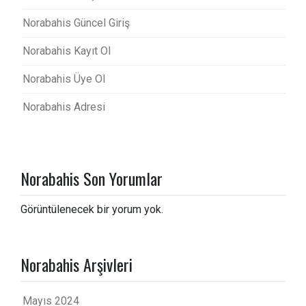
Norabahis Güncel Giriş
Norabahis Kayıt Ol
Norabahis Üye Ol
Norabahis Adresi
Norabahis Son Yorumlar
Görüntülenecek bir yorum yok.
Norabahis Arşivleri
Mayıs 2024