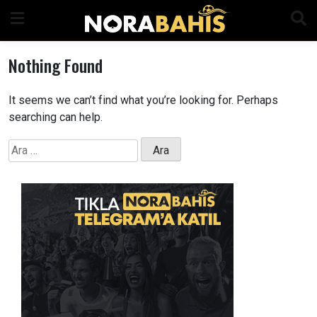
Skip
to
content
Nothing Found
It seems we can’t find what you’re looking for. Perhaps
searching can help.
Arama: