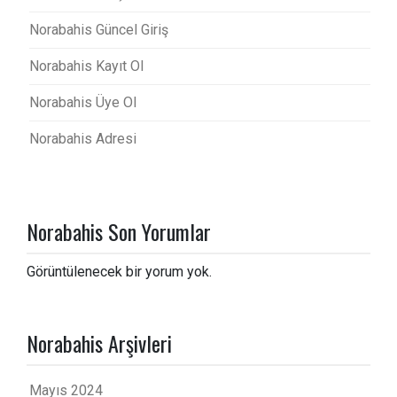
Norabahis Güncel Giriş
Norabahis Kayıt Ol
Norabahis Üye Ol
Norabahis Adresi
Norabahis Son Yorumlar
Görüntülenecek bir yorum yok.
Norabahis Arşivleri
Mayıs 2024