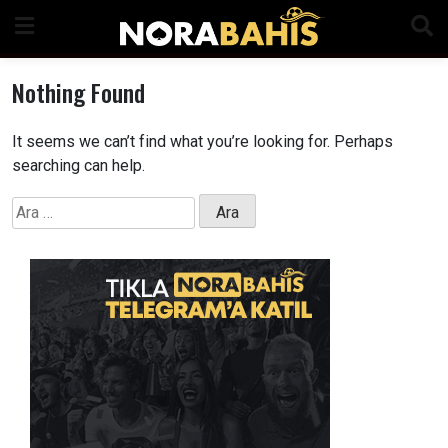
Skip
to
content
Nothing Found
It seems we can’t find what you’re looking for. Perhaps
searching can help.
Arama: