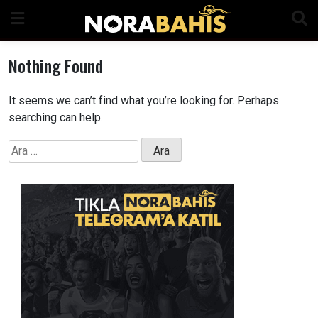
Skip
to
content
Nothing Found
It seems we can’t find what you’re looking for. Perhaps
searching can help.
Arama: